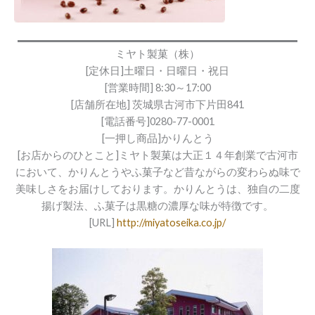
ミヤト製菓（株）
[定休日]土曜日・日曜日・祝日
[営業時間] 8:30～17:00
[店舗所在地] 茨城県古河市下片田841
[電話番号]0280-77-0001
[一押し商品]かりんとう
[お店からのひとこと]ミヤト製菓は大正１４年創業で古河市
において、かりんとうやふ菓子など昔ながらの変わらぬ味で
美味しさをお届けしております。かりんとうは、独自の二度
揚げ製法、ふ菓子は黒糖の濃厚な味が特徴です。
[URL]
http://miyatoseika.co.jp/