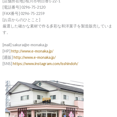
[店舗所在地] 桜川市明日香1-22-1
[電話番号] 0296-75-2120
[FAX番号] 0296-75-2259
[お店からのひとこと]
厳選した確かな素材で作る多彩な和洋菓子を製造販売していま
す。
[mail] sakura@e-monaka.jp
[HP]
http://www.e-monaka.jp/
[通販]
http://www.e-monaka.jp/
[SNS]
https://www.instagram.com/isshindoh/