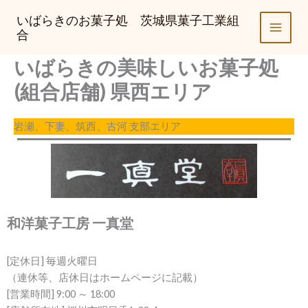
内
いばらきのお菓子処 茨城県菓子工業組
容
合
を
ス
いばらきの美味しいお菓子処
キ
(組合店舗) 県西エリア
ッ
プ
岩瀬、下妻、筑西、古河 支部エリア
和洋菓子工房 一真堂
[定休日] 毎週火曜日
（連休等、店休日はホームページに記載）
[営業時間] 9:00 ～ 18:00