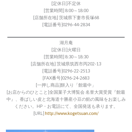
[定休日]不定休
[営業時間] 8:00～18:00
[店舗所在地] 茨城県下妻市長塚68
[電話番号]0296-44-2834
湖月庵
[定休日]火曜日
[営業時間] 8:30～18:30
[店舗所在地] 茨城県筑西市丙202-13
[電話番号]0296-22-2513
[FAX番号]0296-24-2683
[一押し商品]餅入り「館最中」
[お店からのひとこと]全国菓子大博覧会 名誉大賞受賞『館最
中』、香ばしい皮と北海道十勝産小豆の餡の風味をお楽しみ
ください。HP・お電話にて、全国発送も承ります。
[URL]
http://www.kogetsuan.com/