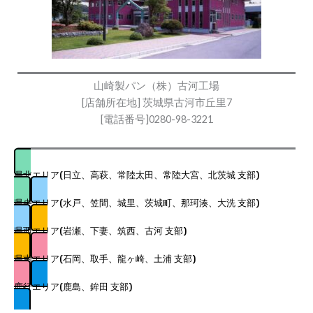
山崎製パン（株）古河工場
[店舗所在地] 茨城県古河市丘里7
[電話番号]0280-98-3221
県北エリア(日立、高萩、常陸太田、常陸大宮、北茨城 支部)
県央エリア(水戸、笠間、城里、茨城町、那珂湊、大洗 支部)
県西エリア(岩瀬、下妻、筑西、古河 支部)
県南エリア(石岡、取手、龍ヶ崎、土浦 支部)
鹿行エリア(鹿島、鉾田 支部)