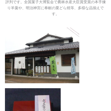
評判です。全国菓子大博覧会で農林水産大臣賞受賞の本手煉
り羊羹や、明治神宮に奉献の栗どら焼等、多様な品揃えで
す。