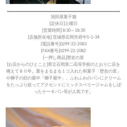
池田屋菓子舗
[定休日]土曜日
[営業時間] 8:30～18:30
[店舗所在地] 茨城県石岡市府中5-1-34
[電話番号]0299-22-2083
[FAX番号]0299-22-2082
[一押し商品]歴史の里
[お店からのひとこと]県立石岡第二高等学校のとおりに店を
構えて８０年。栗をまるまる１コ入れた和菓子「歴史の里」
や獅子の顔の最中「獅子最中」、ふわふわのパンにクリーム
をたっぷり絞ってアクセントにミックスベリージャムをしぼ
ったケーキパン等が人気です。