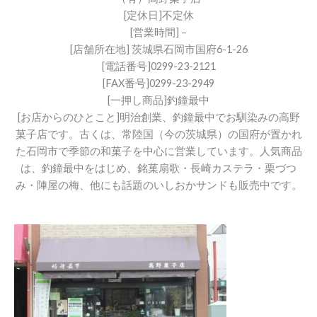
[定休日]不定休
[営業時間] –
[店舗所在地] 茨城県石岡市国府6-1-26
[電話番号]0299-23-2121
[FAX番号]0299-23-2949
[一押し商品]釣鐘最中
[お店からのひとこと]明治創業、釣鐘最中でお馴染みの高野
菓子店です。古くは、常陸国（今の茨城県）の国府が置かれ
た石岡市で季節の和菓子を中心に営業しています。人気商品
は、釣鐘最中をはじめ、銘菓扇歌・長崎カステラ・栗づつ
み・陣屋の梅、他にも話題のいしおかサンドも販売中です。