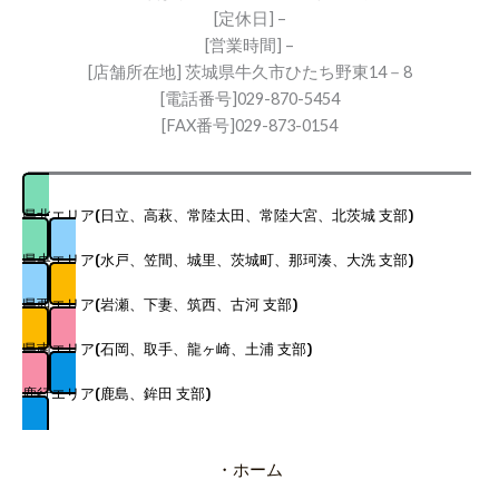
[定休日] –
[営業時間] –
[店舗所在地] 茨城県牛久市ひたち野東14－8
[電話番号]029-870-5454
[FAX番号]029-873-0154
県北エリア(日立、高萩、常陸太田、常陸大宮、北茨城 支部)
県央エリア(水戸、笠間、城里、茨城町、那珂湊、大洗 支部)
県西エリア(岩瀬、下妻、筑西、古河 支部)
県南エリア(石岡、取手、龍ヶ崎、土浦 支部)
鹿行エリア(鹿島、鉾田 支部)
・ホーム