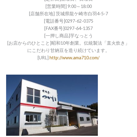
[営業時間] 9:00～18:00
[店舗所在地] 茨城県龍ケ崎市白羽4-5-7
[電話番号]0297-62-0375
[FAX番号]0297-64-1357
[一押し商品]芋なっとう
[お店からのひとこと]昭和10年創業。伝統製法「直火炊き」
にこだわり甘納豆を造り続けています。
[URL]
http://www.ama710.com/