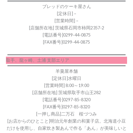
ブレッドのケーキ屋さん
[定休日] –
[営業時間] –
[店舗所在地] 茨城県石岡市柿岡2357-2
[電話番号]0299-44-0875
[FAX番号]0299-44-0875
取手、龍ヶ崎、土浦 支部エリア
羊羹屋本舗
[定休日]水曜日
[営業時間] 8:00～19:00
[店舗所在地] 茨城県取手市山王282
[電話番号]0297-85-8320
[FAX番号]0297-85-8320
[一押し商品]二万石 桜づつみ
[お店からのひとこと]明治元年創業の和菓子店。北海道小豆
だけを使用し、自家炊き製あんで作る「あん」が美味しいと