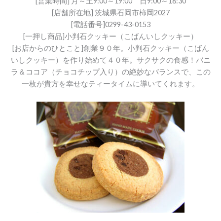
[営業時間] 月～土9:00～19:00 日9:00～18:30
[店舗所在地] 茨城県石岡市柿岡2027
[電話番号]0299-43-0153
[一押し商品]小判石クッキー（こばんいしクッキー）
[お店からのひとこと]創業９０年。小判石クッキー（こばん
いしクッキー）を作り始めて４０年。サクサクの食感！バニ
ラ＆ココア（チョコチップ入り）の絶妙なバランスで、この
一枚が貴方を幸せなティータイムに導いてくれます。