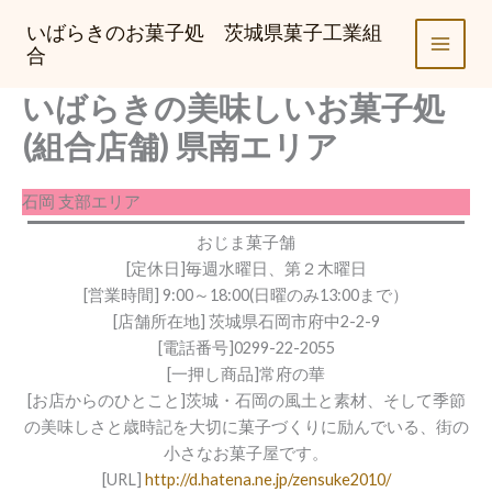
内
いばらきのお菓子処 茨城県菓子工業組
容
合
を
ス
いばらきの美味しいお菓子処
キ
(組合店舗) 県南エリア
ッ
プ
石岡 支部エリア
おじま菓子舗
[定休日]毎週水曜日、第２木曜日
[営業時間] 9:00～18:00(日曜のみ13:00まで）
[店舗所在地] 茨城県石岡市府中2-2-9
[電話番号]0299-22-2055
[一押し商品]常府の華
[お店からのひとこと]茨城・石岡の風土と素材、そして季節
の美味しさと歳時記を大切に菓子づくりに励んでいる、街の
小さなお菓子屋です。
[URL]
http://d.hatena.ne.jp/zensuke2010/